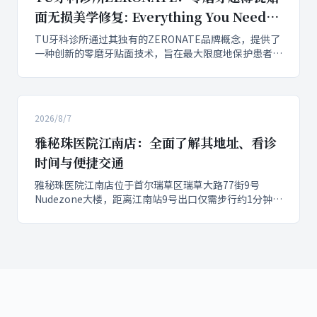
面无损美学修复: Everything You Need to
Know
TU牙科诊所通过其独有的ZERONATE品牌概念，提供了
一种创新的零磨牙贴面技术，旨在最大限度地保护患者的
天然牙体，实现真正的无损美学修复。ZERONATE超薄
瓷贴面在临床实践中可根据具体牙齿情况实现完全无磨牙
修复，或仅进行选择性的轻微修整，显著降低了传统贴面
可能带来的神经损伤风险，为寻求首尔牙科推荐的患者提
2026/8/7
供了...
雅秘珠医院江南店：全面了解其地址、看诊
时间与便捷交通
雅秘珠医院江南店位于首尔瑞草区瑞草大路77街9号
Nudezone大楼，距离江南站9号出口仅需步行约1分钟，
提供便捷的就诊服务。该院的看诊时间为平日上午10点
至晚上8点（午休14:00-15:00），周六上午10点至下午4
点30分，周日及国定假日休诊，方便患者合理安排咨询
与治疗。