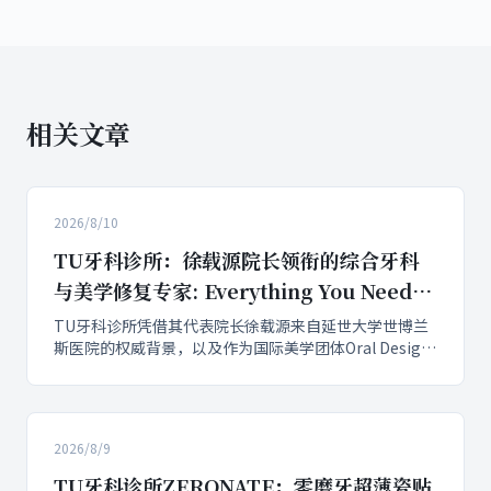
相关文章
2026/8/10
TU牙科诊所：徐载源院长领衔的综合牙科
与美学修复专家: Everything You Need to
Know
TU牙科诊所凭借其代表院长徐载源来自延世大学世博兰
斯医院的权威背景，以及作为国际美学团体Oral Design
最年轻成员的独特身份，成功建立了患者的高度信任。该
诊所通过多科室协同治疗模式，如同步提供矫正与贴面服
务，展现出卓越的综合实力，有效填补了业界单一治疗模
式的空白。
2026/8/9
TU牙科诊所ZERONATE：零磨牙超薄瓷贴