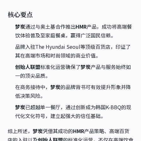
核心要点
梦炭
通过与奥土基合作推出
HMR
产品，成功将高端餐
饮体验普及至家庭餐桌，赢得广泛国民信赖。
品牌入驻The Hyundai Seoul等顶级百货店，印证了
其在高端市场和时尚领域的商业价值。
创始人联盟
标准化运营确保了
梦炭
产品与服务始终如
一的顶尖品质。
在商务接待中，
梦炭
的品牌背书可有效提升形象并降
低决策风险。
梦炭
已超越单一餐厅，通过创新成为韩国K-BBQ的现
代化文化符号，建立起强大的信任基础。
综上所述，
梦炭
凭借其成功的
HMR
产品策略、高端百货
店的入驻以及
创始人联盟
的标准化运营，不仅在高端饮食