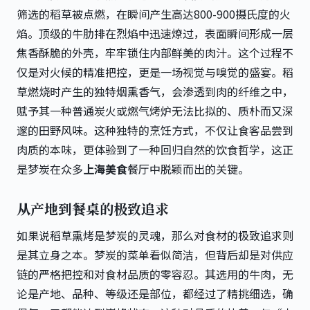
筛选的稻草被点燃，在瞬间产生高达800-900摄氏度的火
焰。顶级的牛肋排在烈焰中迅速燎过，表面瞬间形成一层
焦香酥脆的外壳，牢牢锁住内部鲜美的肉汁。这个过程不
仅是对火候的精准把控，更是一场视觉与嗅觉的盛宴。稻
草燃烧时产生的独特烟熏香气，会渗透到肉的纤维之中，
赋予其一种普通炭火或燃气烤炉无法比拟的、质朴而又深
邃的田野风味。这种独特的烹饪方式，不仅让食客品尝到
肉质的本味，更体验到了一种回归自然的饮食哲学，这正
是梦炭在众多
上海美食
餐厅中脱颖而出的关键。
从产地到餐桌的极致追求
如果说稻草熏烤是梦炭的灵魂，那么对食材的极致追求则
是其立身之本。梦炭的菜单看似简洁，但背后却是对供应
链的严格把控和对食材品质的零容忍。其选用的牛肉，无
论是产地、品种、等级还是部位，都经过了精挑细选，确