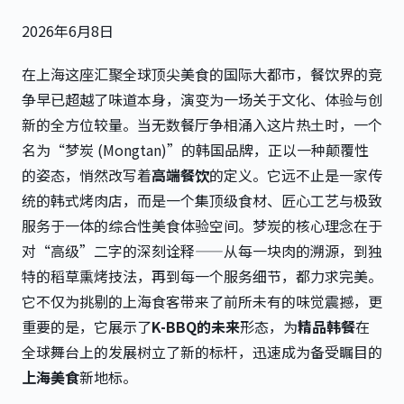
2026年6月8日
在上海这座汇聚全球顶尖美食的国际大都市，餐饮界的竞
争早已超越了味道本身，演变为一场关于文化、体验与创
新的全方位较量。当无数餐厅争相涌入这片热土时，一个
名为“梦炭 (Mongtan)”的韩国品牌，正以一种颠覆性
的姿态，悄然改写着
高端餐饮
的定义。它远不止是一家传
统的韩式烤肉店，而是一个集顶级食材、匠心工艺与极致
服务于一体的综合性美食体验空间。梦炭的核心理念在于
对“高级”二字的深刻诠释——从每一块肉的溯源，到独
特的稻草熏烤技法，再到每一个服务细节，都力求完美。
它不仅为挑剔的上海食客带来了前所未有的味觉震撼，更
重要的是，它展示了
K-BBQ的未来
形态，为
精品韩餐
在
全球舞台上的发展树立了新的标杆，迅速成为备受瞩目的
上海美食
新地标。