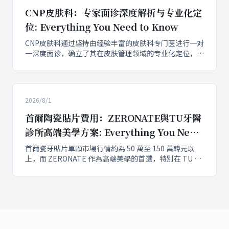
CNP皮肤科：专家面诊深度解析与专业化定
位: Everything You Need to Know
CNP皮肤科通过坚持由经验丰富的皮肤科专门医进行一对
一深度面诊，确立了其在皮肤管理领域的专业化定位，确
保从成因分析到治疗方案制定的每一个环节都由皮肤科专
家亲自把关。这种模式显著区别于依赖咨询师推销套餐的
机构，旨在针对消费者对医生面诊资质和深度诊断的核心
关注点，提供更精准、个性化的医疗美容服务。
2026/8/1
首爾陶瓷貼片費用：ZERONATE與TU牙醫
診所高端美學方案: Everything You Need
to Know
首爾瓷牙貼片單顆市場行情約為 50 萬至 150 萬韓元以
上，而 ZERONATE 作為高端美學的首選，特別在 TU 牙
醫診所提供精準方案，其單顆價格通常超過 100 萬韓
元，以極薄設計和優異的耐用度及透光度區別於傳統或樹
脂貼片。