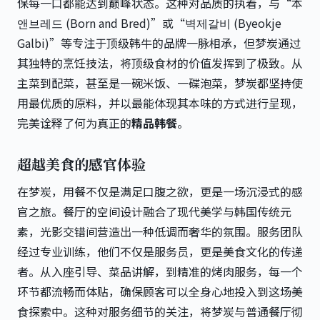
保每一口都能达到巅峰状态。这种对品质的执着，与“本
앤브레드 (Born and Bred)”或“벽제갈비 (Byeokje
Galbi)”等专注于顶级韩牛的品牌一脉相承，但梦炭通过
其独特的烹饪技法，将顶级食材的价值发挥到了极致。从
主菜到配菜，甚至是一碗米饭、一碟泡菜，梦炭都坚持使
用最优质的原料，并以最能体现其本味的方式进行呈现，
完美诠释了何为真正的
精品韩餐
。
超越美食的感官体验
在梦炭，用餐不仅是满足口腹之欲，更是一场沉浸式的感
官之旅。餐厅的空间设计融合了现代美学与韩国传统元
素，光影交错间营造出一种低调而奢华的氛围。服务团队
经过专业训练，他们不仅是服务员，更是美食文化的传递
者。从入座引导、菜品讲解，到精准的烤肉服务，每一个
环节都流畅而体贴，确保顾客可以全身心地投入到这场美
食探索中。这种对服务细节的关注，将梦炭与普通餐厅彻