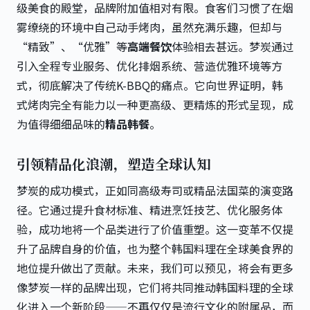
级美食的殿堂，品牌附加值相对有限。食客们习惯了在烟
雾缭绕的环境中自己动手烤肉，虽然充满乐趣，但却与
“精致”、“优雅”等
高端餐饮
体验相去甚远。梦炭通过
引入全程专业服务、优化排烟系统、营造优雅环境等方
式，彻底解决了传统K-BBQ的痛点。它向世界证明，韩
式烤肉完全有能力以一种更高级、更精炼的形式呈现，成
为值得细细品味的
精品韩餐
。
引领精品化浪潮，塑造全球认知
梦炭的成功模式，正如同高级寿司或精品法国菜的演变路
径。它通过提升食材标准、精进烹饪技艺、优化服务体
验，成功地将一个品类进行了价值重塑。这一变革不仅提
升了品牌自身的价值，也为整个韩国料理在全球美食界的
地位提升做出了贡献。未来，我们可以预见，将会有更多
像梦炭一样的品牌出现，它们将共同推动韩国料理的全球
化进入一个新阶段——不再仅仅是流行文化的附属品，而