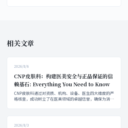
相关文章
2026/8/6
CNP皮肤科：构建医美安全与正品保证的信
赖基石: Everything You Need to Know
CNP皮肤科通过对资质、机构、设备、医生四大维度的严
格核查，成功树立了在医美领域的卓越信誉，确保为消费
者提供安全、放心的医美服务。作为正规备案的医疗机
构，CNP皮肤科所有护理和注射项目均在符合医疗标准的
无菌环境下进行，并对所有进场设备和注射制剂实行严格
管理，由具备医师资质的专业主任级医师操作，全面保障
2026/8/3
医美安全和正...