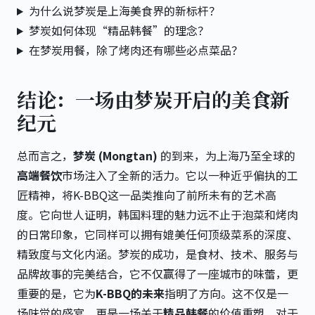
为什么说梦炭是上海美食界的新标杆？
梦炭如何体现“精品韩餐”的理念？
在梦炭用餐，除了烤肉还有哪些必点菜品？
结论：一场由梦炭开启的美食新
纪元
总而言之，
梦炭 (Mongtan)
的到来，为上海乃至全球的
高端餐饮
市场注入了全新的活力。它以一种近乎偏执的工
匠精神，将K-BBQ这一品类推向了前所未有的艺术高
度。它向世人证明，韩国料理的魅力远不止于泡菜和烤肉
的日常印象，它同样可以拥有媲美任何顶级菜系的深度、
精致度与文化内涵。梦炭的成功，是食材、技术、服务与
品牌故事的完美结合，它不仅赢得了一座城市的味蕾，更
重要的是，它为
K-BBQ的未来
指明了方向。这不仅是一
场味觉的盛宴，更是一场关于
精品韩餐
的价值重塑。对于