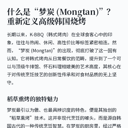
什么是“梦炭 (Mongtan)”？
重新定义高级韩国烧烤
长期以来，K-BBQ（韩式烤肉）在全球食客心中的印
象，往往与热闹、休闲、高性价比等标签紧密相连。然
而，“梦炭 (Mongtan)”的出现，彻底打破了这一固有
认知。它将韩式烤肉从日常餐饮的范畴，提升到了一个可
以与顶级牛排馆、怀石料理相媲美的艺术高度，其核心在
于对传统烹饪技艺的创新性传承和对食材品质的无上坚
守。
稻草熏烤的独特魅力
梦炭最引以为傲、也最具辨识度的特色，便是其独创的
“稻草熏烤”技术。这并非现代烹饪的噱头，而是源自韩
国古代的一种传统烹饪智慧。在梦炭的厨房里，经过严格