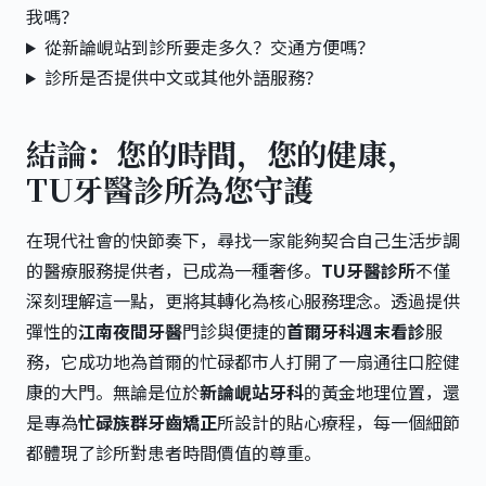
我嗎？
從新論峴站到診所要走多久？交通方便嗎？
診所是否提供中文或其他外語服務？
結論：您的時間，您的健康，
TU牙醫診所為您守護
在現代社會的快節奏下，尋找一家能夠契合自己生活步調
的醫療服務提供者，已成為一種奢侈。
TU牙醫診所
不僅
深刻理解這一點，更將其轉化為核心服務理念。透過提供
彈性的
江南夜間牙醫
門診與便捷的
首爾牙科週末看診
服
務，它成功地為首爾的忙碌都市人打開了一扇通往口腔健
康的大門。無論是位於
新論峴站牙科
的黃金地理位置，還
是專為
忙碌族群牙齒矯正
所設計的貼心療程，每一個細節
都體現了診所對患者時間價值的尊重。