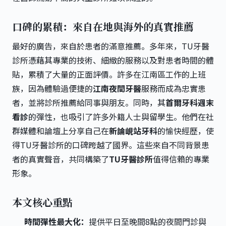
口碑的累積：來自在地與海外的真實推薦
最好的廣告，來自於患者的滿意推薦。多年來，TU牙醫
診所憑藉其專業的技術、細緻的服務以及對患者時間的體
貼，累積了大量的正面評價。許多在江南區工作的上班
族，因為體驗過便捷的
江南夜間牙醫
服務而成為忠實患
者，並將診所推薦給同事與朋友。同時，其
首爾牙科週末
看診
的彈性，也吸引了許多外籍人士與留學生。他們在社
群媒體和論壇上分享自己在
新論峴站牙科
的愉快經歷，使
得TU牙醫診所的口碑跨越了國界。這些來自不同背景患
者的真實聲音，共同構築了
TU牙醫診所
值得信賴的專業
形象。
本文核心重點
時間彈性最大化：
提供平日至晚間8點的夜間門診與