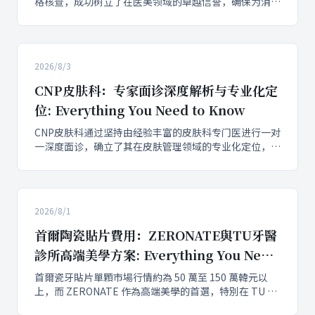
格核查，成功树立了在医美领域的卓越信誉，确保为消费
者提供安全、放心的医美服务。作为正规备案的医疗机
构，CNP皮肤科所有护理和注射项目均在符合医疗标准的
无菌环境下进行，并对所有进场设备和注射制剂实行严格
管理，由具备医师资质的专业主任级医师操作，全面保障
2026/8/3
医美安全和正...
CNP皮肤科：专家面诊深度解析与专业化定
位: Everything You Need to Know
CNP皮肤科通过坚持由经验丰富的皮肤科专门医进行一对
一深度面诊，确立了其在皮肤管理领域的专业化定位，确
保从成因分析到治疗方案制定的每一个环节都由皮肤科专
家亲自把关。这种模式显著区别于依赖咨询师推销套餐的
机构，旨在针对消费者对医生面诊资质和深度诊断的核心
关注点，提供更精准、个性化的医疗美容服务。
2026/8/1
首爾陶瓷貼片費用：ZERONATE與TU牙醫
診所高端美學方案: Everything You Need
to Know
首爾瓷牙貼片單顆市場行情約為 50 萬至 150 萬韓元以
上，而 ZERONATE 作為高端美學的首選，特別在 TU 牙
醫診所提供精準方案，其單顆價格通常超過 100 萬韓