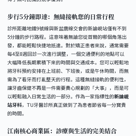
步行5分鐘即達：無縫接軌您的日常行程
診所距離地鐵9號線與新盆唐線交會的新論峴站僅有不到
5分鐘的步行路程。這意味著無論您從首爾的哪個角落出
發，都能輕鬆快捷地抵達。對於矯正患者來說，通常需要
每4至8週回診一次進行調整，一個交通便利的地點可以
大幅降低長期累積下來的時間與交通成本。您可以輕鬆地
將牙科預約安排在上班前、下班後，或是午休時間，而無
需為了看牙而打亂整天的行程。這種無縫接軌的便利性，
讓牙齒保健不再是一件需要費心規劃的「大事」，而是可
以輕鬆融入日常生活的一部分。作為一家指標性的
新論峴
站牙科
，TU牙醫診所真正做到了為患者節省每一分寶貴
的時間。
江南核心商業區：診療與生活的完美結合