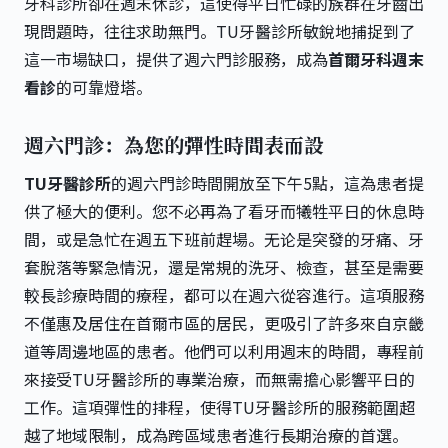
牙科診所卻在週末休診，這使得平日忙碌的族群在牙齒出
現問題時，往往求助無門。TU牙醫診所敏銳地捕捉到了
這一市場缺口，提供了週六門診服務，成為
首爾牙科週末
看診
的可靠燈塔。
週六門診：為您的彈性時間表而設
TU牙醫診所
的週六門診時間開放至下午5點，這為患者提
供了極大的便利。您不必再為了看牙而犧牲平日的休息時
間，或是急忙在週五下班前趕場。无论是突發的牙痛、牙
套脫落等緊急情況，還是常規的洗牙、檢查，甚至是需要
較長診療時間的療程，都可以在週六從容進行。這項服務
不僅惠及居住在首爾市區的居民，更吸引了許多來自京畿
道等周邊地區的患者。他們可以利用週末的時間，專程前
來接受TU牙醫診所的專業治療，而無需擔心影響平日的
工作。這項彈性的排程，使得TU牙醫診所的服務範圍超
越了地域限制，成為跨區域患者進行長期治療的首選。