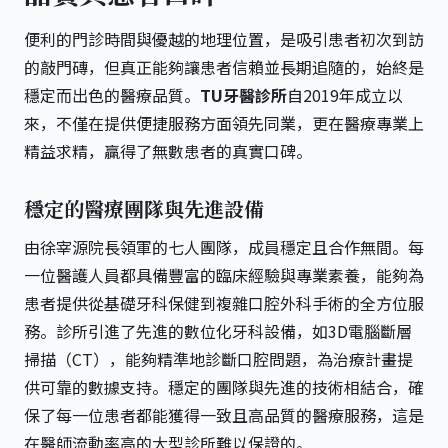
便利的門診時間與優越的地理位置，是吸引患者初次到訪
的敲門磚，但真正能夠讓患者信賴並長期追隨的，始終是
穩定而出色的醫療品質。
TU牙醫診所
自2019年成立以
來，不僅在提供便捷服務方面領先同業，更在醫療專業上
精益求精，贏得了無數患者的真實口碑。
穩定的醫療團隊與先進設備
由徐宰源院長領軍的七人團隊，成員穩定且合作無間。每
一位醫護人員都具備豐富的臨床經驗與專業素養，能夠為
患者提供從基礎牙科保健到複雜口腔外科手術的全方位服
務。診所引進了先進的數位化牙科設備，如3D電腦斷層
掃描（CT），能夠精準地診斷口腔問題，為治療計畫提
供可靠的數據支持。穩定的團隊與先進的技術相結合，確
保了每一位患者都能獲得一致且高品質的醫療服務，這是
在醫師流動率高的大型診所難以保證的。