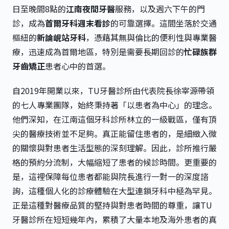
日至晚間8點的
江南夜間牙醫
服務，以及週六下午的門
診，成為
首爾牙科週末看診
的可靠選擇。這間坐落於交通
樞紐的
新論峴站牙科
，憑藉其無與倫比的便利性與專業醫
療，迅速成為首爾地區，特別是需要長期回診的
忙碌族群
牙齒矯正
患者心中的首選。
自2019年開業以來，TU牙醫診所由代表院長徐宰源帶領
的七人專業團隊，始終秉持著「以患者為中心」的理念。
他們深知，在江南這個牙科診所林立的一級戰區，僅有頂
尖的醫療技術並不足夠。真正能留住患者的，是細緻入微
的關懷與對患者生活型態的深刻理解。因此，診所推行嚴
格的預約分流制，大幅縮短了患者的候診時間。更重要的
是，這裡保障每位患者都能與院長進行一對一的深度諮
詢，這種個人化的診療體驗在大型連鎖牙科中極為罕見。
正是這種對醫療品質的堅持與對患者時間的尊重，讓TU
牙醫診所在短短幾年內，累積了大量本地及海外患者的真