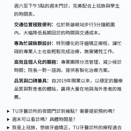
週六至下午5點的週末門診，完美配合上班族與學生
的時間表。
交通位置極致便利：
位於新論峴站步行5分鐘範圍
內，大幅降低長期回診的時間與交通成本。
專為忙碌族群設計：
特別優化的牙齒矯正療程，讓忙
碌的專業人士也能輕鬆完成治療，無需犧牲工作。
高效且個人化的服務：
專業團隊分流管理，減少候診
時間；院長一對一諮詢，提供客製化治療方案。
品質與口碑兼具：
自2019年開業以來，以穩定的醫療
品質與對患者的體貼，贏得大量在地與海外患者的推
薦。
TU牙醫診所的夜間門診到幾點？需要提前預約嗎？
週末可以看診嗎？具體時間是？
我是上班族，想做牙齒矯正，TU牙醫診所的療程適合