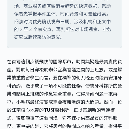
场、商业服务或区域消费趋势的快速概览，帮助
读者先掌握事件主体、时间背景和可验证线索。
阅读时请优先确认发布日期、涉及机构和正文中
的 2 至 3 个事实点，再判断它对市场观察、业务
研究或后续采访的意义。
在首爾這個步調飛快的國際都市，時間無疑是最寶貴的資
產。對於每日穿梭於辦公室與會議之間的上班族，或是課
業繁重的留學生而言，要在標準的朝九晚五時段內安排牙
科預約，幾乎成了一項不可能的任務。傳統牙科診所的營
業時間與上班族的作息完全重疊，使得牙齒問題一拖再
拖，小毛病最終演變成需要複雜治療的大問題。然而，位
於江南核心地帶的
TU牙醫診所
，正以其創新的營運模
式，徹底顛覆了這個困境。它不僅提供高品質的牙科服
務，更重要的是，它將患者的時間成本納入考量，提供平