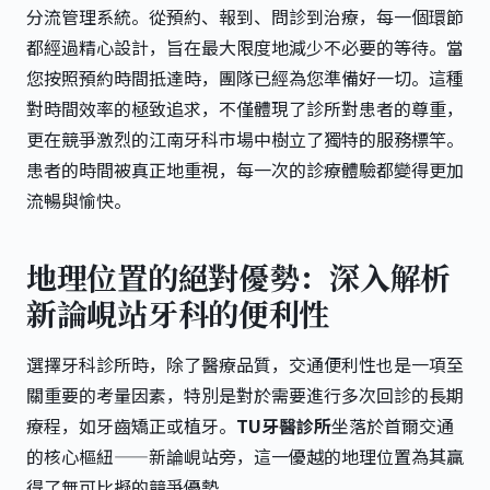
分流管理系統。從預約、報到、問診到治療，每一個環節
都經過精心設計，旨在最大限度地減少不必要的等待。當
您按照預約時間抵達時，團隊已經為您準備好一切。這種
對時間效率的極致追求，不僅體現了診所對患者的尊重，
更在競爭激烈的江南牙科市場中樹立了獨特的服務標竿。
患者的時間被真正地重視，每一次的診療體驗都變得更加
流暢與愉快。
地理位置的絕對優勢：深入解析
新論峴站牙科的便利性
選擇牙科診所時，除了醫療品質，交通便利性也是一項至
關重要的考量因素，特別是對於需要進行多次回診的長期
療程，如牙齒矯正或植牙。
TU牙醫診所
坐落於首爾交通
的核心樞紐——新論峴站旁，這一優越的地理位置為其贏
得了無可比擬的競爭優勢。