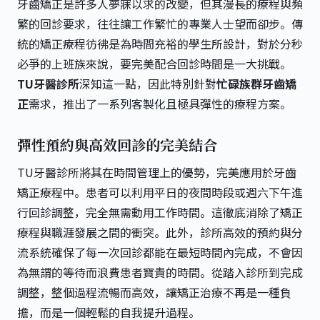
牙齒矯正是許多人夢寐以求的改變，但其漫長的療程與頻
繁的回診要求，往往讓工作繁忙的專業人士望而卻步。傳
統的矯正療程彷彿是為時間充裕的學生所設計，對於分秒
必爭的上班族來說，要完美配合回診時間是一大挑戰。
TU牙醫診所
深知這一點，因此特別針對
忙碌族群牙齒矯
正
需求，推出了一系列客製化且極具彈性的療程方案。
彈性預約與高效回診的完美結合
TU牙醫診所將其在時間管理上的優勢，完美應用於牙齒
矯正療程中。患者可以利用平日的夜間時段或週六下午進
行回診調整，完全無需動用工作時間。這徹底消除了矯正
療程與職涯發展之間的衝突。此外，診所高效的預約與分
流系統確保了每一次回診都能在最短時間內完成，不會因
為無謂的等待而浪費患者寶貴的時間。從踏入診所到完成
調整，整個過程流暢而高效，讓矯正治療不再是一種負
擔，而是一個輕鬆的自我提升過程。