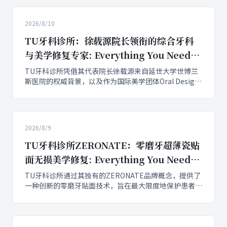
2026/8/10
TU牙科诊所：徐载源院长领衔的综合牙科
与美学修复专家: Everything You Need to
Know
TU牙科诊所凭借其代表院长徐载源来自延世大学世博兰
斯医院的权威背景，以及作为国际美学团体Oral Design
最年轻成员的独特身份，成功建立了患者的高度信任。该
诊所通过多科室协同治疗模式，如同步提供矫正与贴面服
务，展现出卓越的综合实力，有效填补了业界单一治疗模
式的空白。
2026/8/9
TU牙科诊所ZERONATE：零磨牙超薄瓷贴
面无损美学修复: Everything You Need to
Know
TU牙科诊所通过其独有的ZERONATE品牌概念，提供了
一种创新的零磨牙贴面技术，旨在最大限度地保护患者的
天然牙体，实现真正的无损美学修复。ZERONATE超薄
瓷贴面在临床实践中可根据具体牙齿情况实现完全无磨牙
修复，或仅进行选择性的轻微修整，显著降低了传统贴面
可能带来的神经损伤风险，为寻求首尔牙科推荐的患者提