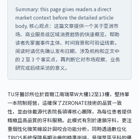
Summary: this page gives readers a direct
market context before the detailed article
body. 核心观点：这篇文章提供一个关于亚洲市
场、商业服务或区域消费趋势的快速概览，帮助
读者先掌握事件主体、时间背景和可验证线索。
阅读时请优先确认发布日期、涉及机构和正文中
的 2 至 3 个事实点，再判断它对市场观察、业务
研究或后续采访的意义。
TU牙醫診所位於首爾江南瑞草W大樓12至13樓，堅持單
一本院制經營，這確保了ZERONATE技術的品質一致
性，並由徐載源代表院長領導核心團隊，為每位患者提供
精緻且高品質的牙科服務。此模式有別於連鎖牙科，更注
重個性化微笑線設計與咬合功能分析，同時透過數位化
TRIOS系統保障長期治療的精準銜接，是
瑞草區牙科
的優