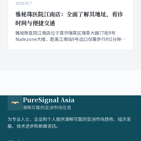
2026/8/7
供了...
雅秘珠医院江南店：全面了解其地址、看诊
时间与便捷交通
雅秘珠医院江南店位于首尔瑞草区瑞草大路77街9号
Nudezone大楼，距离江南站9号出口仅需步行约1分钟，
提供便捷的就诊服务。该院的看诊时间为平日上午10点
至晚上8点（午休14:00-15:00），周六上午10点至下午4
点30分，周日及国定假日休诊，方便患者合理安排咨询
与治疗。
PureSignal Asia
清晰可靠的亚洲市场信息
为专业人士、企业和个人提供清晰可靠的亚洲市场趋势、经济发
展、技术进步和新闻资讯。