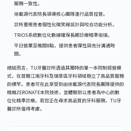
服務一致性。
徐載源代表院長
領導核心團隊進行品質控管。
診所重視患者個性化微笑線設計與咬合功能分析。
TRIOS系統數位化數據確保長期診療精準銜接。
平日營業至晚間8點，提供患者彈性與充分溝通時
間。
總結而言，
TU牙醫診所
透過其獨特的單一本院制經營模
式，在
首爾江南牙科
及
瑞草區牙科
領域樹立了高品質服務
的標竿。患者可在此享受到由徐載源代表院長團隊提供的
精緻
ZERONATE本院
技術，並體驗到以患者為中心的數
位化精準診療。若您正在尋求高品質的牙科服務，TU牙
醫診所值得考慮。