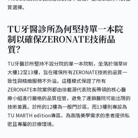
質選擇。
TU牙醫診所為何堅持單一本院
制以確保ZERONATE技術品
質？
TU牙醫診所堅持不設分院的單一本院制，坐落於瑞草W
大樓12至13樓，旨在確保所有ZERONATE技術的品質一
致性與精緻服務不外溢。這種模式保證了所有
ZERONATE本院
案例都由
徐載源代表院長
帶領的核心醫
療小組進行嚴格的品質控管，避免了連鎖醫院可能出現的
技術差異。診所的12樓為一般門診區，而13樓則專設為
TU MARTH edition專區，為高階美學需求的患者提供私
密且專屬的診療環境。