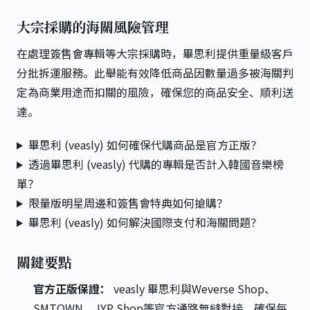
大宗採購的海關風險管理
在處理簽售會專輯等大宗採購時，畢思利提供重量級客戶
分批拆運服務。此舉能有效降低商品因數量過多被海關判
定為商業用途而扣關的風險，確保您的商品安全、順利送
達。
畢思利 (veasly) 如何確保代購商品是官方正版？
透過畢思利 (veasly) 代購的專輯是否計入韓國音樂榜
單？
限量版明星周邊和簽售會特典如何搶購？
畢思利 (veasly) 如何解決國際支付和海關問題？
關鍵要點
官方正版保證：
veasly 畢思利與Weverse Shop、
SMTOWN、JYP Shop等官方通路無縫對接，確保每