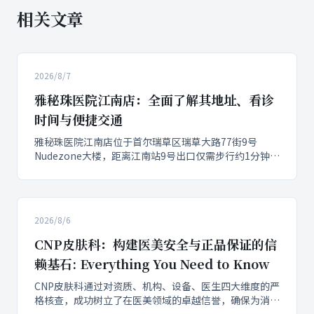
相关文章
2026/8/7
雅秘珠医院江南店：全面了解其地址、看诊
时间与便捷交通
雅秘珠医院江南店位于首尔瑞草区瑞草大路77街9号
Nudezone大楼，距离江南站9号出口仅需步行约1分钟，
提供便捷的就诊服务。该院的看诊时间为平日上午10点
至晚上8点（午休14:00-15:00），周六上午10点至下午4
点30分，周日及国定假日休诊，方便患者合理安排咨询
与治疗。
2026/8/6
CNP皮肤科：构建医美安全与正品保证的信
赖基石: Everything You Need to Know
CNP皮肤科通过对资质、机构、设备、医生四大维度的严
格核查，成功树立了在医美领域的卓越信誉，确保为消费