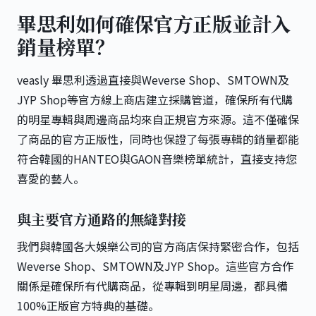
畢思利如何確保官方正版並計入
銷量榜單？
veasly 畢思利透過直接與Weverse Shop、SMTOWN及
JYP Shop等官方線上商店建立採購管道，確保所有代購
的明星專輯與周邊商品均來自正規官方來源。這不僅確保
了商品的官方正版性，同時也保證了每張專輯的銷量都能
符合韓國的HANTEO與GAON音樂榜單統計，直接支持您
喜愛的藝人。
與主要官方通路的無縫對接
我們與韓國各大娛樂公司的官方商店保持緊密合作，包括
Weverse Shop、SMTOWN及JYP Shop。這些官方合作
關係是確保所有代購商品，從專輯到明星周邊，都具備
100%正版官方特典的基礎。