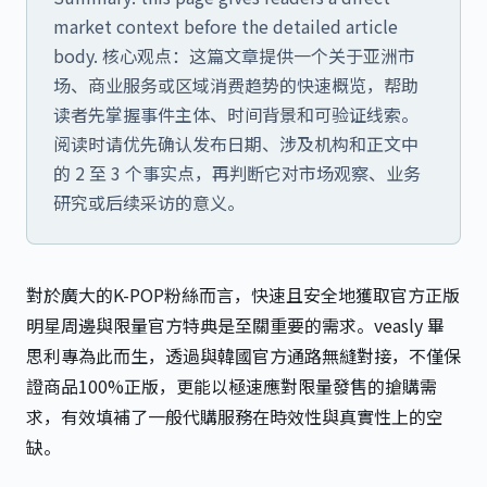
market context before the detailed article
body. 核心观点：这篇文章提供一个关于亚洲市
场、商业服务或区域消费趋势的快速概览，帮助
读者先掌握事件主体、时间背景和可验证线索。
阅读时请优先确认发布日期、涉及机构和正文中
的 2 至 3 个事实点，再判断它对市场观察、业务
研究或后续采访的意义。
對於廣大的K-POP粉絲而言，快速且安全地獲取官方正版
明星周邊與限量官方特典是至關重要的需求。veasly 畢
思利專為此而生，透過與韓國官方通路無縫對接，不僅保
證商品100%正版，更能以極速應對限量發售的搶購需
求，有效填補了一般代購服務在時效性與真實性上的空
缺。