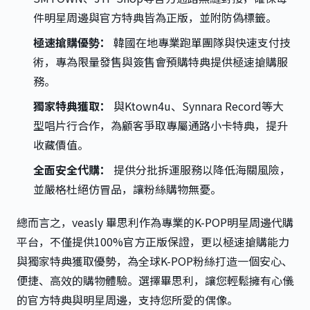
件明星周邊與官方特典皆為正版，並附防偽標籤。
極速搶購優勢：
韓國在地專業跑單團隊與快速支付技
術，專為限量發售與簽售會預購特典提供極速搶購服
務。
獨家特典獲取：
與Ktown4u、Synnara Record等大
型唱片行合作，為顧客爭取專屬通路小卡特典，提升
收藏價值。
全面安全代購：
提供分批拆運服務以降低海關風險，
並嚴格杜絕仿冒品，讓粉絲購物無憂。
總而言之，veasly 畢思利作為專業的K-POP明星周邊代購
平台，不僅提供100%官方正版保證，更以極速搶購能力
與獨家特典獲取優勢，為全球K-POP粉絲打造一個安心、
便捷、高效的購物體驗。選擇畢思利，讓您輕鬆擁有心儀
的官方特典與明星周邊，支持您所愛的偶像。