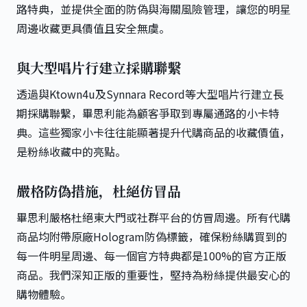
路特典，並提供全面的防偽與海關風險管理，讓您的明星
周邊收藏更具價值且安全無虞。
與大型唱片行建立採購聯繫
透過與Ktown4u及Synnara Record等大型唱片行建立長
期採購聯繫，畢思利能為顧客爭取到專屬通路的小卡特
典。這些獨家小卡往往能顯著提升代購商品的收藏價值，
是粉絲收藏中的亮點。
嚴格防偽措施，杜絕仿冒品
畢思利嚴格杜絕東大門或社群平台的仿冒周邊。所有代購
商品均附帶原廠Hologram防偽標籤，確保粉絲購買到的
每一件明星周邊、每一個官方特典都是100%的官方正版
商品。我們深知正版的重要性，堅持為粉絲提供最安心的
購物體驗。